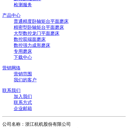
检测服务
产品中心
普通精度卧轴矩台平面磨床
精密型卧轴矩台平面磨床
大型数控龙门平面磨床
数控双端面磨床
数控强力成形磨床
专用磨床
下载中心
营销网络
营销范围
我们的客户
联系我们
加入我们
联系方式
企业邮箱
公司名称：浙江杭机股份有限公司