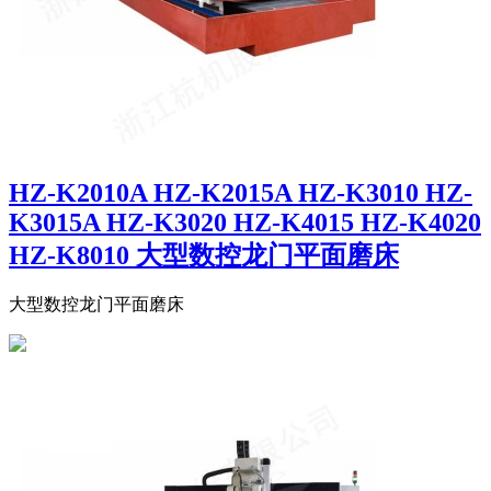
HZ-K2010A HZ-K2015A HZ-K3010 HZ-
K3015A HZ-K3020 HZ-K4015 HZ-K4020
HZ-K8010 大型数控龙门平面磨床
大型数控龙门平面磨床