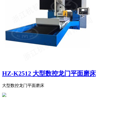
HZ-K2512 大型数控龙门平面磨床
大型数控龙门平面磨床